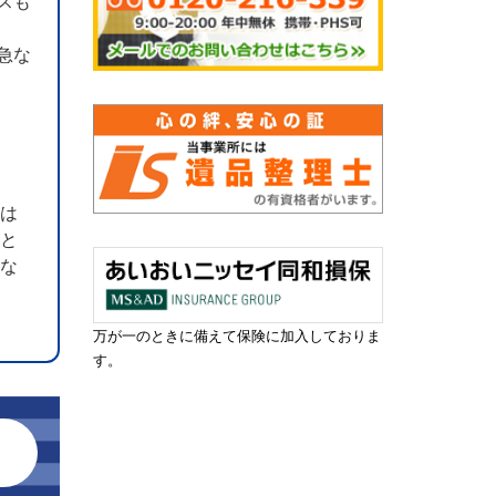
スも
急な
のは
こと
えな
万が一のときに備えて保険に加入しておりま
す。