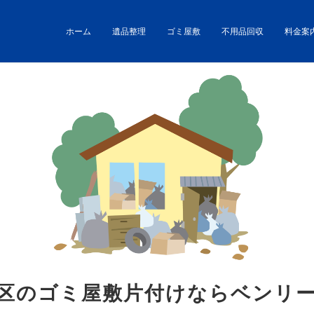
ホーム
遺品整理
ゴミ屋敷
不用品回収
料金案
区のゴミ屋敷片付けならベンリ