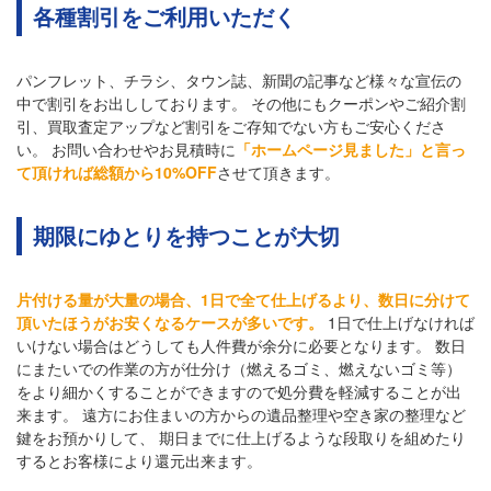
各種割引をご利用いただく
パンフレット、チラシ、タウン誌、新聞の記事など様々な宣伝の
中で割引をお出ししております。 その他にもクーポンやご紹介割
引、買取査定アップなど割引をご存知でない方もご安心くださ
い。 お問い合わせやお見積時に
「ホームページ見ました」と言っ
て頂ければ総額から10%OFF
させて頂きます。
期限にゆとりを持つことが大切
片付ける量が大量の場合、1日で全て仕上げるより、数日に分けて
頂いたほうがお安くなるケースが多いです。
1日で仕上げなければ
いけない場合はどうしても人件費が余分に必要となります。 数日
にまたいでの作業の方が仕分け（燃えるゴミ、燃えないゴミ等）
をより細かくすることができますので処分費を軽減することが出
来ます。 遠方にお住まいの方からの遺品整理や空き家の整理など
鍵をお預かりして、 期日までに仕上げるような段取りを組めたり
するとお客様により還元出来ます。