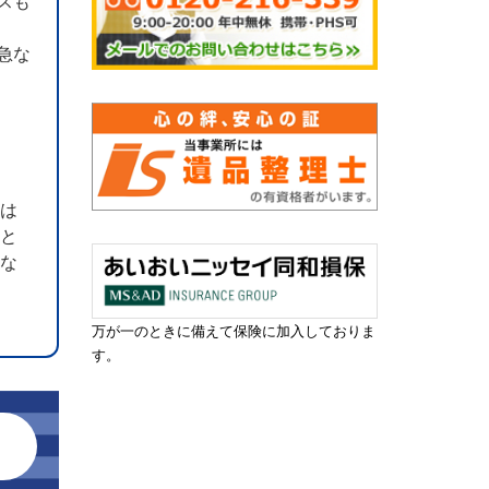
スも
急な
のは
こと
えな
万が一のときに備えて保険に加入しておりま
す。