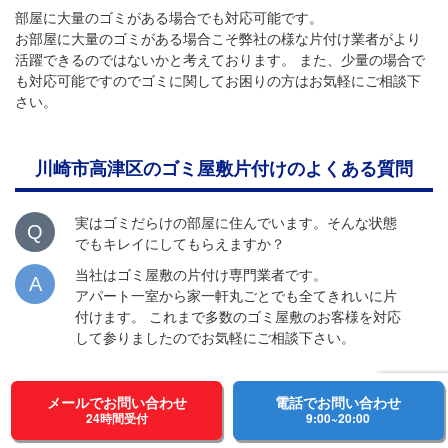
部屋に大量のゴミがある場合でも対応可能です。
お部屋に大量のゴミがある場合こそ弊社の様な片付け業者がより
活躍できるのではないかと考えております。 また、少量の場合で
も対応可能ですのでゴミに関してお困りの方はお気軽にご相談下
さい。
川崎市高津区のゴミ屋敷片付けのよくある質問
実はゴミだらけの部屋に住んでいます。そんな状態
Q
でもキレイにしてもらえますか？
当社はゴミ屋敷の片付け専門業者です。
A
アパート一室から家一軒丸ごとでも全てきれいに片
付けます。 これまで多数のゴミ屋敷のお客様を対応
して参りましたのでお気軽にご相談下さい。
近所の方にゴミを見られないようにしたいのです
Q
メールでお問い合わせ
電話でお問い合わせ
が...。
24時間受付
9:00~20:00
可能です。