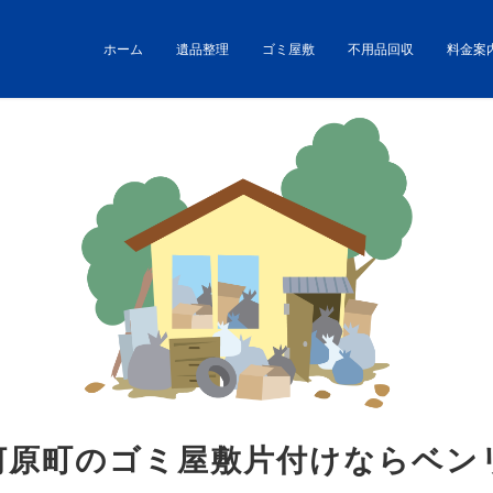
ホーム
遺品整理
ゴミ屋敷
不用品回収
料金案
河原町のゴミ屋敷片付けならベン