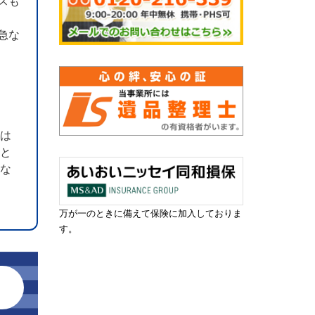
スも
急な
のは
こと
えな
万が一のときに備えて保険に加入しておりま
す。