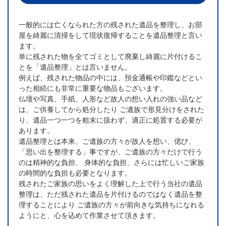
一般的には亡くなられた方の残された遺品を整理し、お部
屋を綺麗に清掃をして現状復帰することを遺品整理と言い
ます。
単に残された物を全てゴミとして廃棄し綺麗に片付けるこ
とを「遺品整理」とは言いません。
例えば、残された物品の中には、預金通帳や印鑑などとい
った相続にも非常に重要な物品もございます。
仏壇や写真、手紙、人形など故人の想い入れの強い品など
は、ご供養してから処分したり ご遺族で形見分けをされた
り、遺品一つ一つを粗末に扱わず、適正に処置する必要が
あります。
遺品整理とは本来、ご遺族の方々が故人を想い、偲び、
「思い出を整理する」事ですが、ご遺族の方々だけで行う
のは精神的な負担、 身体的な負担、さらには忙しいご家族
の時間的な負担も必要となります。
残されたご家族の思いをよく理解した上で行う当社の遺品
整理は、ただ残された遺品を片付けるのではなく遺品を整
理することにより ご遺族の方々が前向きな気持ちになれる
ようにと、心を込めて作業させて頂きます。